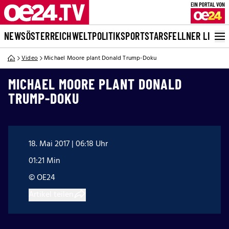
NEWS
ÖSTERREICH
WELT
POLITIK
SPORT
STARS
FELLNER LIVE
Video
Michael Moore plant Donald Trump-Doku
MICHAEL MOORE PLANT DONALD
TRUMP-DOKU
18. Mai 2017 | 06:18 Uhr
01:21 Min
© OE24
Artikel teilen