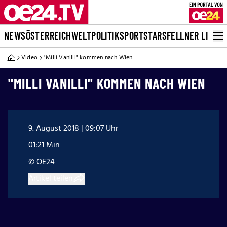
NEWS
ÖSTERREICH
WELT
POLITIK
SPORT
STARS
FELLNER LIVE
Video
"Milli Vanilli" kommen nach Wien
"MILLI VANILLI" KOMMEN NACH WIEN
9. August 2018 | 09:07 Uhr
01:21 Min
© OE24
Artikel teilen