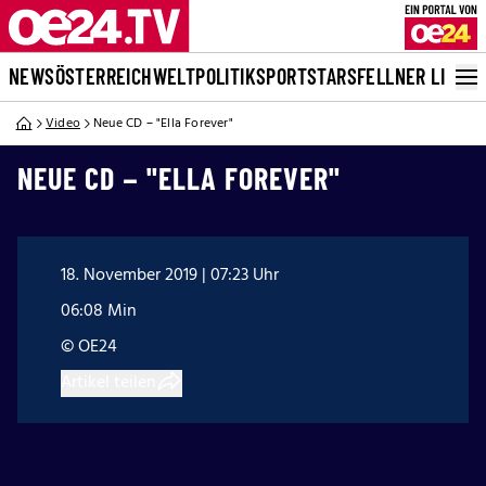
NEWS
ÖSTERREICH
WELT
POLITIK
SPORT
STARS
FELLNER LIVE
Video
Neue CD – "Ella Forever"
NEUE CD – "ELLA FOREVER"
18. November 2019 | 07:23 Uhr
06:08 Min
© OE24
Artikel teilen