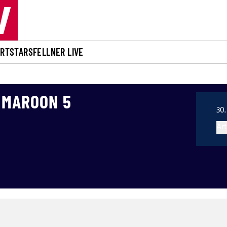
ORT
STARS
FELLNER LIVE
 MAROON 5
30.
Art