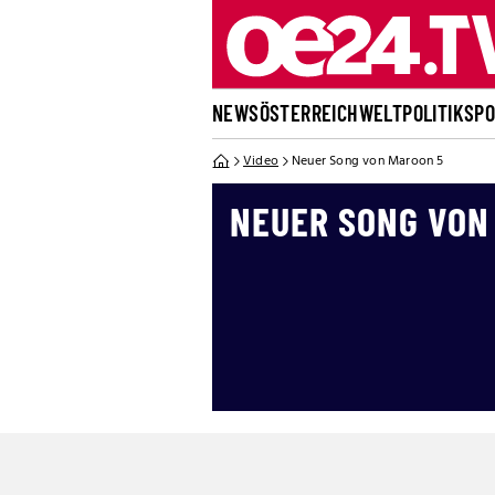
NEWS
ÖSTERREICH
WELT
POLITIK
SP
Video
Neuer Song von Maroon 5
NEUER SONG VON