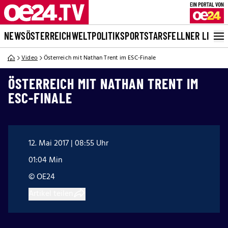
NEWS
ÖSTERREICH
WELT
POLITIK
SPORT
STARS
FELLNER LIVE
Video
Österreich mit Nathan Trent im ESC-Finale
ÖSTERREICH MIT NATHAN TRENT IM
ESC-FINALE
12. Mai 2017 | 08:55 Uhr
01:04 Min
© OE24
Artikel teilen