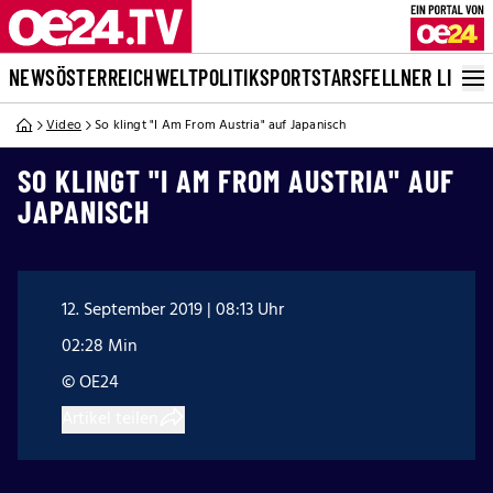
NEWS
ÖSTERREICH
WELT
POLITIK
SPORT
STARS
FELLNER LIVE
Video
So klingt "I Am From Austria" auf Japanisch
SO KLINGT "I AM FROM AUSTRIA" AUF
JAPANISCH
12. September 2019 | 08:13 Uhr
02:28 Min
© OE24
Artikel teilen