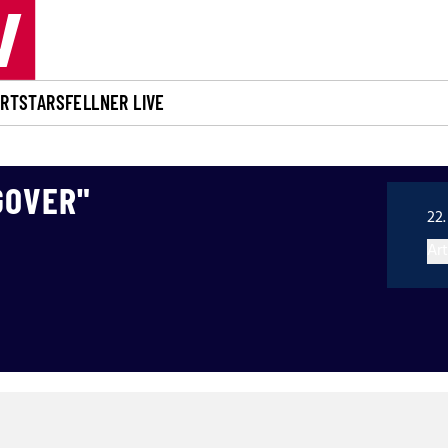
ORT
STARS
FELLNER LIVE
GOVER"
22.
Art