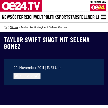
NEWS
ÖSTERREICH
WELT
POLITIK
SPORT
STARS
FELLNER LIVE
Video
Taylor Swift singt mit Selena Gomez
TAYLOR SWIFT SINGT MIT SELENA
GOMEZ
24. November 2011 | 13:33 Uhr
Artikel teilen