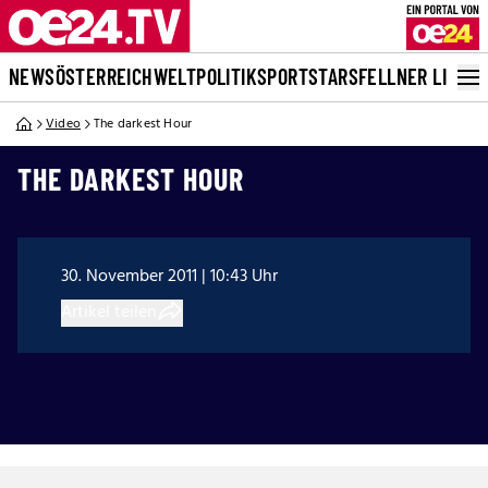
NEWS
ÖSTERREICH
WELT
POLITIK
SPORT
STARS
FELLNER LIVE
Video
The darkest Hour
THE DARKEST HOUR
30. November 2011 | 10:43 Uhr
Artikel teilen