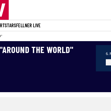
ORT
STARS
FELLNER LIVE
d"
 "AROUND THE WORLD"
6. 
Art