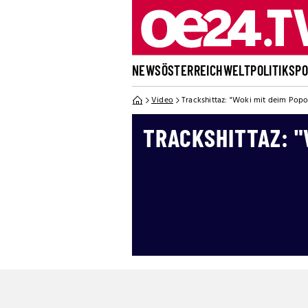
NEWS
ÖSTERREICH
WELT
POLITIK
SP
Video
Trackshittaz: "Woki mit deim Popo
TRACKSHITTAZ: "