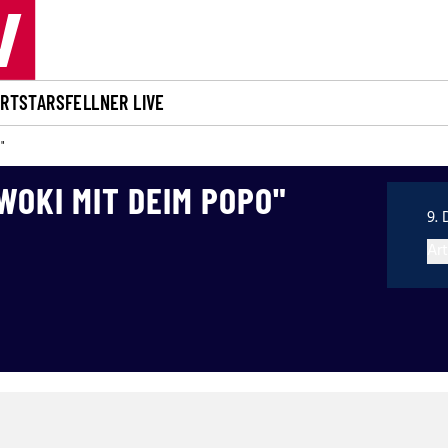
ORT
STARS
FELLNER LIVE
"
WOKI MIT DEIM POPO"
9. 
Art