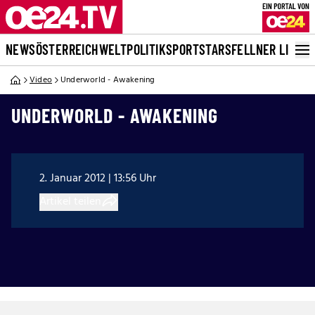
NEWS
ÖSTERREICH
WELT
POLITIK
SPORT
STARS
FELLNER LIVE
Video
Underworld - Awakening
UNDERWORLD - AWAKENING
2. Januar 2012 | 13:56 Uhr
Artikel teilen