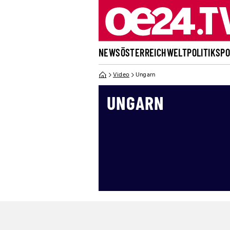
NEWS
ÖSTERREICH
WELT
POLITIK
SP
Video
Ungarn
UNGARN