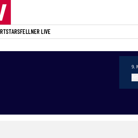
ORT
STARS
FELLNER LIVE
9. 
Art