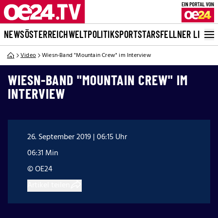
NEWS
ÖSTERREICH
WELT
POLITIK
SPORT
STARS
FELLNER LIVE
Video
Wiesn-Band "Mountain Crew" im Interview
WIESN-BAND "MOUNTAIN CREW" IM
INTERVIEW
26. September 2019 | 06:15 Uhr
06:31 Min
© OE24
Artikel teilen