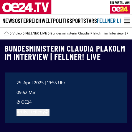
NEWS
ÖSTERREICH
WELT
POLITIK
SPORT
STARS
FELLNER LIVE
Video
FELLNER LIVE
Bundesministerin Claudia Plakolm im Interview | FE
BUNDESMINISTERIN CLAUDIA PLAKOLM
IM INTERVIEW | FELLNER! LIVE
25. April 2025 | 19:55 Uhr
09:52 Min
© OE24
Artikel teilen