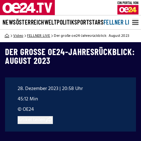
NEWS
ÖSTERREICH
WELT
POLITIK
SPORT
STARS
FELLNER LIVE
Video
FELLNER LIVE
Der große oe24-Jahresrückblick: August 2023
DER GROSSE OE24-JAHRESRÜCKBLICK: A
UGUST 2023
28. Dezember 2023 | 20:58 Uhr
45:12 Min
© OE24
Artikel teilen