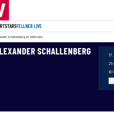
ORT
STARS
FELLNER LIVE
xander Schallenberg im Interview
 ALEXANDER SCHALLENBERG
17.
21
© 
Art