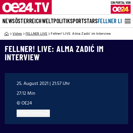
NEWS
ÖSTERREICH
WELT
POLITIK
SPORT
STARS
FELLNER LIVE
Video
FELLNER LIVE
Fellner! LIVE: Alma Zadić im Interview
FELLNER! LIVE: ALMA ZADIĆ IM
INTERVIEW
25. August 2021 | 21:57 Uhr
27:12 Min
© OE24
Artikel teilen