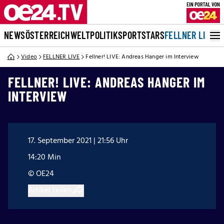
NEWS
ÖSTERREICH
WELT
POLITIK
SPORT
STARS
FELLNER LIVE
Video
FELLNER LIVE
Fellner! LIVE: Andreas Hanger im Interview
FELLNER! LIVE: ANDREAS HANGER IM
INTERVIEW
17. September 2021 | 21:56 Uhr
14:20 Min
© OE24
Artikel teilen