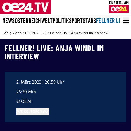
NEWS
ÖSTERREICH
WELT
POLITIK
SPORT
STARS
FELLNER LIVE
Video
FELLNER LIVE
Fellner! LIVE: Anja Windl im Interview
FELLNER! LIVE: ANJA WINDL IM
INTERVIEW
2. März 2023 | 20:59 Uhr
25:30 Min
© OE24
Artikel teilen