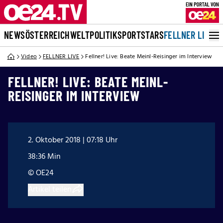
NEWS
ÖSTERREICH
WELT
POLITIK
SPORT
STARS
FELLNER LIVE
Video
FELLNER LIVE
Fellner! Live: Beate Meinl-Reisinger im Interview
FELLNER! LIVE: BEATE MEINL-
REISINGER IM INTERVIEW
2. Oktober 2018 | 07:18 Uhr
38:36 Min
© OE24
Artikel teilen