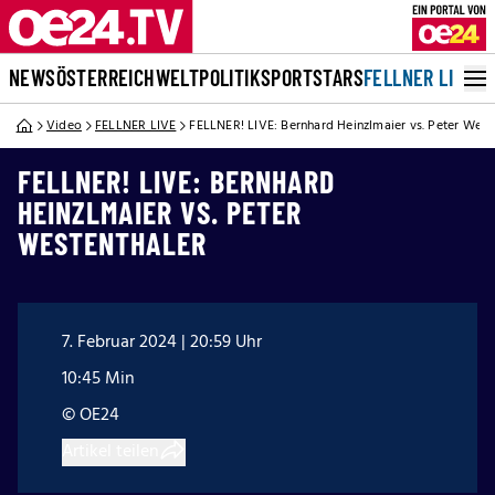
NEWS
ÖSTERREICH
WELT
POLITIK
SPORT
STARS
FELLNER LIVE
Video
FELLNER LIVE
FELLNER! LIVE: Bernhard Heinzlmaier vs. Peter West
FELLNER! LIVE: BERNHARD
HEINZLMAIER VS. PETER
WESTENTHALER
7. Februar 2024 | 20:59 Uhr
10:45 Min
© OE24
Artikel teilen