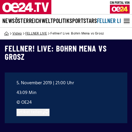
NEWS
ÖSTERREICH
WELT
POLITIK
SPORT
STARS
FELLNER LIVE
Video
FELLNER LIVE
Fellner! Live: Bohrn Mena vs Grosz
FELLNER! LIVE: BOHRN MENA VS
GROSZ
5. November 2019 | 21:00 Uhr
43:09 Min
© OE24
Artikel teilen