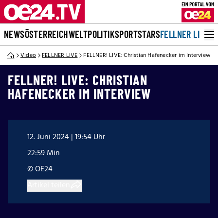
NEWS
ÖSTERREICH
WELT
POLITIK
SPORT
STARS
FELLNER LIVE
Video
FELLNER LIVE
FELLNER! LIVE: Christian Hafenecker im Interview
FELLNER! LIVE: CHRISTIAN
HAFENECKER IM INTERVIEW
12. Juni 2024 | 19:54 Uhr
22:59 Min
© OE24
Artikel teilen