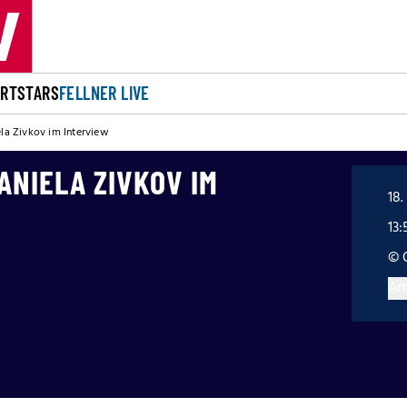
ORT
STARS
FELLNER LIVE
iela Zivkov im Interview
ANIELA ZIVKOV IM
18.
13:
© 
Art