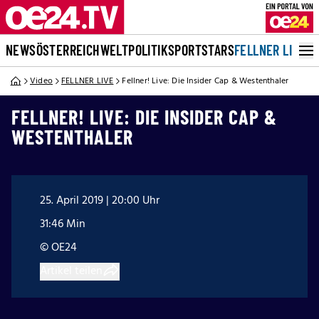
NEWS
ÖSTERREICH
WELT
POLITIK
SPORT
STARS
FELLNER LIVE
Video
FELLNER LIVE
Fellner! Live: Die Insider Cap & Westenthaler
FELLNER! LIVE: DIE INSIDER CAP &
WESTENTHALER
25. April 2019 | 20:00 Uhr
31:46 Min
© OE24
Artikel teilen