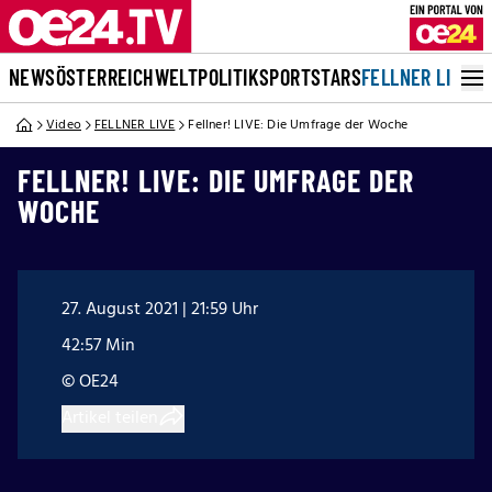
NEWS
ÖSTERREICH
WELT
POLITIK
SPORT
STARS
FELLNER LIVE
Video
FELLNER LIVE
Fellner! LIVE: Die Umfrage der Woche
FELLNER! LIVE: DIE UMFRAGE DER
WOCHE
27. August 2021 | 21:59 Uhr
42:57 Min
© OE24
Artikel teilen