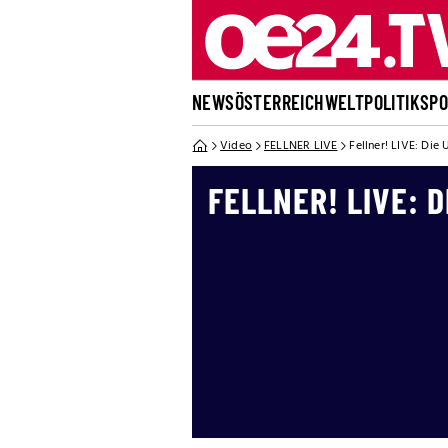
NEWS
ÖSTERREICH
WELT
POLITIK
SP
Video
FELLNER LIVE
Fellner! LIVE: Di
FELLNER! LIVE: 