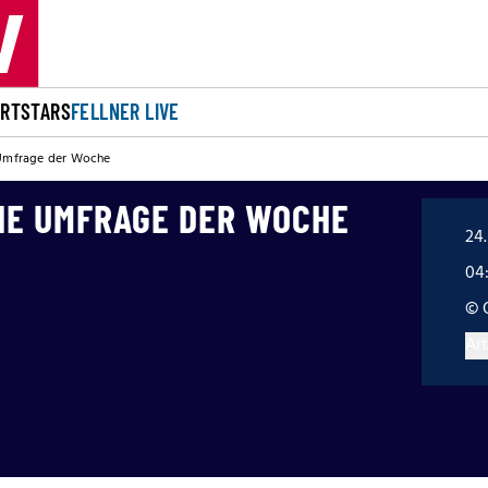
ORT
STARS
FELLNER LIVE
e Umfrage der Woche
DIE UMFRAGE DER WOCHE
24
04
© 
Art