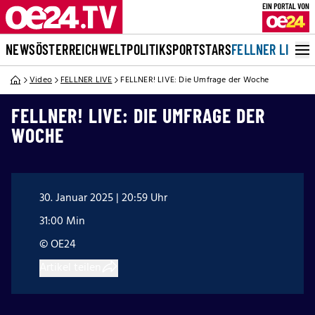
NEWS
ÖSTERREICH
WELT
POLITIK
SPORT
STARS
FELLNER LIVE
Video
FELLNER LIVE
FELLNER! LIVE: Die Umfrage der Woche
FELLNER! LIVE: DIE UMFRAGE DER
WOCHE
30. Januar 2025 | 20:59 Uhr
31:00 Min
© OE24
Artikel teilen