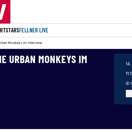
ORT
STARS
FELLNER LIVE
 Urban Monkeys im Interview
DIE URBAN MONKEYS IM
14.
11:
© 
Art