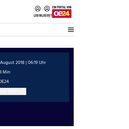
LOGIN
LOGOUT
 August 2018 | 06:19 Uhr
13 Min
OE24
ikel teilen