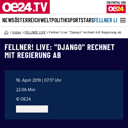
NEWS
ÖSTERREICH
WELT
POLITIK
SPORT
STARS
FELLNER LIVE
Video
FELLNER LIVE
Fellner! Live: "Django" rechnet mit Regierung ab
FELLNER! LIVE: "DJANGO" RECHNET
MIT REGIERUNG AB
18. April 2019 | 07:17 Uhr
22:06 Min
© OE24
Artikel teilen