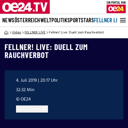
NEWS
ÖSTERREICH
WELT
POLITIK
SPORT
STARS
FELLNER LIVE
Video
FELLNER LIVE
Fellner! Live: Duell zum Rauchverbot
FELLNER! LIVE: DUELL ZUM
RAUCHVERBOT
4. Juli 2019 | 20:17 Uhr
32:32 Min
© OE24
Artikel teilen