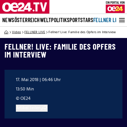
NEWS
ÖSTERREICH
WELT
POLITIK
SPORT
STARS
FELLNER LIVE
Video
FELLNER LIVE
Fellner! Live: Familie des Opfers im Interview
FELLNER! LIVE: FAMILIE DES OPFERS
IM INTERVIEW
17. Mai 2018 | 06:46 Uhr
13:50 Min
© OE24
Artikel teilen