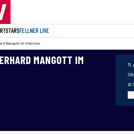
ORT
STARS
FELLNER LIVE
hard Mangott im Interview
GERHARD MANGOTT IM
11.
08
© 
Art