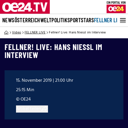
NEWS
ÖSTERREICH
WELT
POLITIK
SPORT
STARS
FELLNER LIVE
Video
FELLNER LIVE
Fellner! Live: Hans Niessl im Interview
FELLNER! LIVE: HANS NIESSL IM
INTERVIEW
15. November 2019 | 21:00 Uhr
25:15 Min
© OE24
Artikel teilen