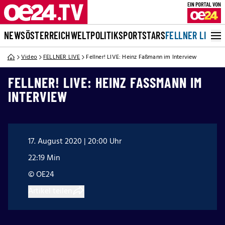
NEWS
ÖSTERREICH
WELT
POLITIK
SPORT
STARS
FELLNER LIVE
Video
FELLNER LIVE
Fellner! LIVE: Heinz Faßmann im Interview
FELLNER! LIVE: HEINZ FASSMANN IM I
NTERVIEW
17. August 2020 | 20:00 Uhr
22:19 Min
© OE24
Artikel teilen