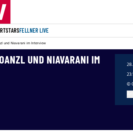
ORT
STARS
FELLNER LIVE
nzl und Niavarani im Interview
HOANZL UND NIAVARANI IM
28.
23:
© 
Art