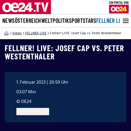
NEWS
ÖSTERREICH
WELT
POLITIK
SPORT
STARS
FELLNER LIVE
Video
FELLNER LIVE
Fellner! LIVE: Josef Cap vs. Peter Westenthaler
FELLNER! LIVE: JOSEF CAP VS. PETER
WESTENTHALER
1. Februar 2023 | 20:59 Uhr
03:07 Min
© OE24
Artikel teilen