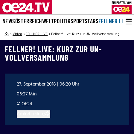
NEWS
ÖSTERREICH
WELT
POLITIK
SPORT
STARS
FELLNER LIVE
Video
FELLNER LIVE
Fellner! Live: Kurz zur UN-Vollversammlung
FELLNER! LIVE: KURZ ZUR UN-
VOLLVERSAMMLUNG
27. September 2018 | 06:20 Uhr
06:27 Min
© OE24
Artikel teilen