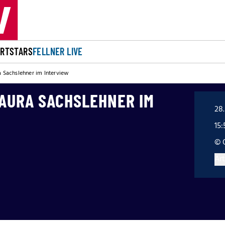
ORT
STARS
FELLNER LIVE
ra Sachslehner im Interview
LAURA SACHSLEHNER IM
28
15
© 
Art