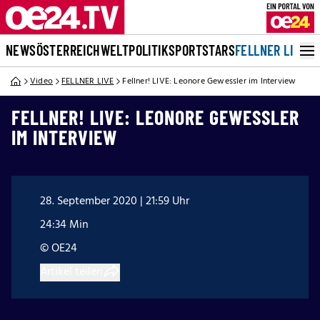
NEWS
ÖSTERREICH
WELT
POLITIK
SPORT
STARS
FELLNER LIVE
Video
FELLNER LIVE
Fellner! LIVE: Leonore Gewessler im Interview
FELLNER! LIVE: LEONORE GEWESSLER
IM INTERVIEW
28. September 2020 | 21:59 Uhr
24:34 Min
© OE24
Artikel teilen