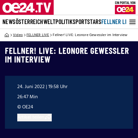
NEWS
ÖSTERREICH
WELT
POLITIK
SPORT
STARS
FELLNER LIVE
Video
FELLNER LIVE
Fellner! LIVE: Leonore Gewessler im Interview
FELLNER! LIVE: LEONORE GEWESSLER
IM INTERVIEW
24. Juni 2022 | 19:58 Uhr
26:47 Min
© OE24
Artikel teilen