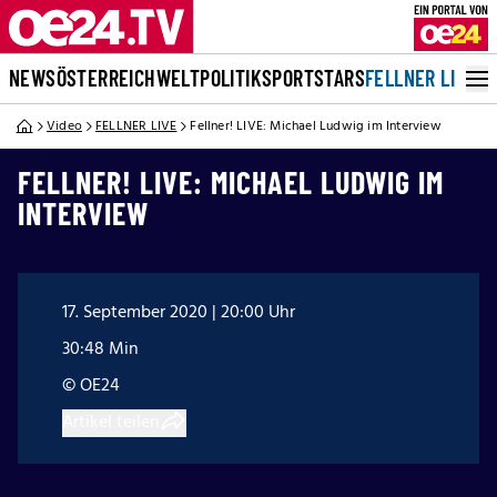
NEWS
ÖSTERREICH
WELT
POLITIK
SPORT
STARS
FELLNER LIVE
Video
FELLNER LIVE
Fellner! LIVE: Michael Ludwig im Interview
FELLNER! LIVE: MICHAEL LUDWIG IM
INTERVIEW
17. September 2020 | 20:00 Uhr
30:48 Min
© OE24
Artikel teilen