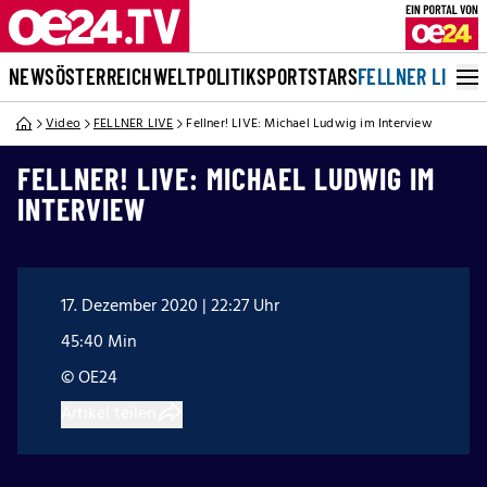
NEWS
ÖSTERREICH
WELT
POLITIK
SPORT
STARS
FELLNER LIVE
Video
FELLNER LIVE
Fellner! LIVE: Michael Ludwig im Interview
FELLNER! LIVE: MICHAEL LUDWIG IM
INTERVIEW
17. Dezember 2020 | 22:27 Uhr
45:40 Min
© OE24
Artikel teilen