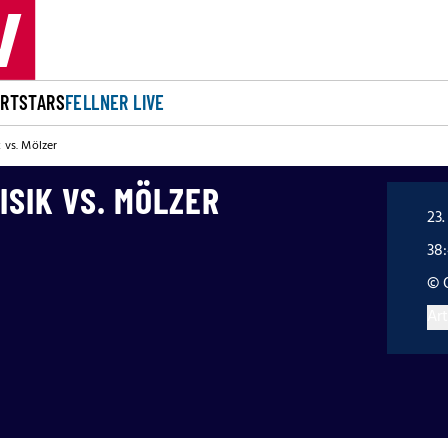
ORT
STARS
FELLNER LIVE
k vs. Mölzer
ISIK VS. MÖLZER
23
38
© 
Art