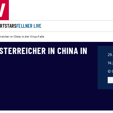
ORT
STARS
FELLNER LIVE
rreicher in China in der Virus-Falle
ÖSTERREICHER IN CHINA IN
29.
14
© 
Art