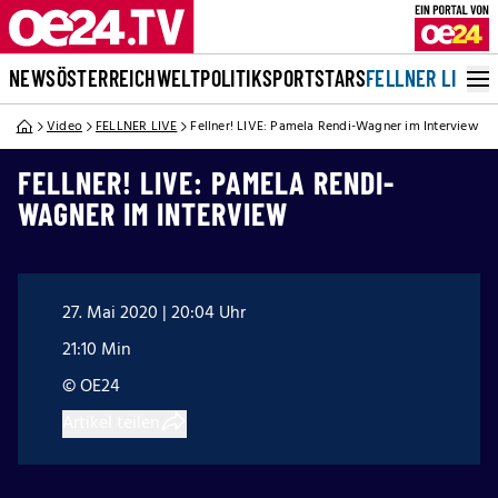
NEWS
ÖSTERREICH
WELT
POLITIK
SPORT
STARS
FELLNER LIVE
Video
FELLNER LIVE
Fellner! LIVE: Pamela Rendi-Wagner im Interview
FELLNER! LIVE: PAMELA RENDI-
WAGNER IM INTERVIEW
27. Mai 2020 | 20:04 Uhr
21:10 Min
© OE24
Artikel teilen