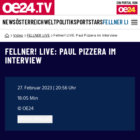
NEWS
ÖSTERREICH
WELT
POLITIK
SPORT
STARS
FELLNER LIVE
Video
FELLNER LIVE
Fellner! LIVE: Paul Pizzera im Interview
FELLNER! LIVE: PAUL PIZZERA IM
INTERVIEW
27. Februar 2023 | 20:56 Uhr
18:05 Min
© OE24
Artikel teilen