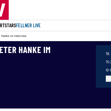
ORT
STARS
FELLNER LIVE
er Hanke im Interview
PETER HANKE IM
18.
15:
© 
Art