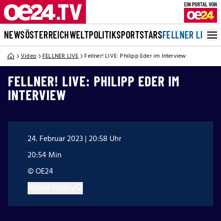
NEWS
ÖSTERREICH
WELT
POLITIK
SPORT
STARS
FELLNER LIVE
Video
FELLNER LIVE
Fellner! LIVE: Philipp Eder im Interview
FELLNER! LIVE: PHILIPP EDER IM
INTERVIEW
24. Februar 2023 | 20:58 Uhr
20:54 Min
© OE24
Artikel teilen